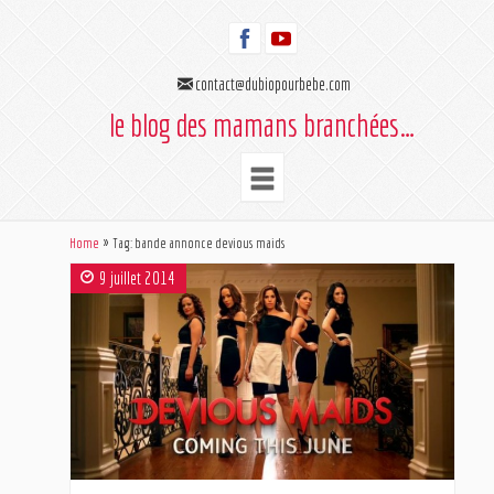
contact@dubiopourbebe.com
le blog des mamans branchées…
Home
Tag: bande annonce devious maids
9 juillet 2014