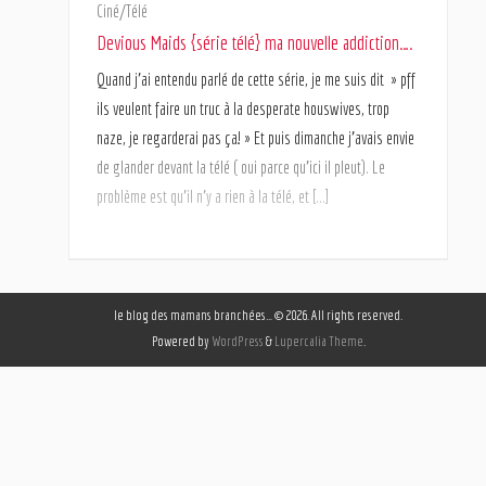
Ciné/Télé
Devious Maids {série télé} ma nouvelle addiction….
Quand j’ai entendu parlé de cette série, je me suis dit » pff
ils veulent faire un truc à la desperate houswives, trop
naze, je regarderai pas ça! » Et puis dimanche j’avais envie
de glander devant la télé ( oui parce qu’ici il pleut). Le
problème est qu’il n’y a rien à la télé, et […]
le blog des mamans branchées… © 2026. All rights reserved.
Powered by
WordPress
&
Lupercalia Theme
.