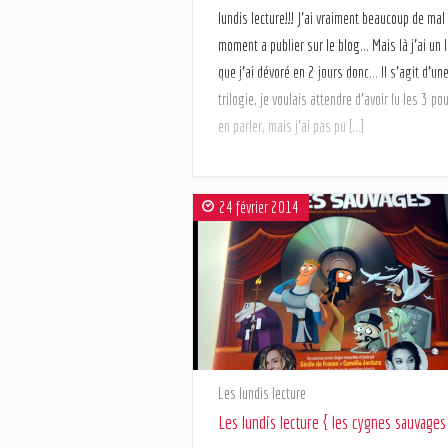
lundis lecture!!! J’ai vraiment beaucoup de mal
moment a publier sur le blog… Mais là j’ai un l
que j’ai dévoré en 2 jours donc… Il s’agit d’un
trilogie, je voulais attendre d’avoir lu les 3 po
en parler, mais j’ai pas pu […]
24 février 2014
Les lundis lecture
Les lundis lecture { les cygnes sauvages