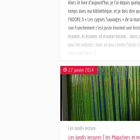
Alors le livre d’aujourd’hui, je l’ai depuis quel
temps dans ma bibliothèque, et je dois dire qu
l’ADORE !! « Les cygnes Sauvages » de la mai
son Franchement c’est juste énorme! une histo
écouter, et écouter, et écouter encore… alors c
pour les enfants, mais un peu comme Shrek c’
aussi pour les […]
27 janvier 2014
Les lundis lecture
Les lundis lectures { les Magazines et m