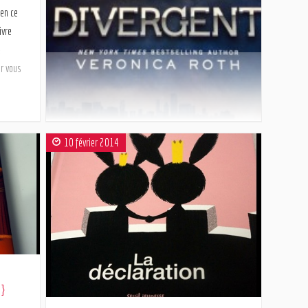
 en ce
ivre
e
ur vous
10 février 2014
Les lundis lecture
Divergente tome 1 de Veronica Roth { les
lundis lectures}
Je n’avais pas oublié ce rendez vous… c’est juste
que c’est souvent difficile de publier le lundi… Mais
j’ai encore plein de livre que j’adore à vous
présenter!!! Et aujourd’hui je vais te parler du livre
 }
que j’ai littéralement dévoré hier! Divergente, de