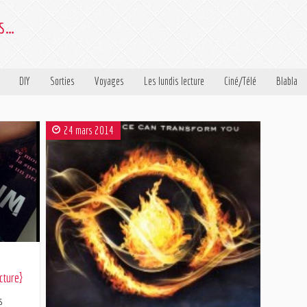
es…
DIY
Sorties
Voyages
Les lundis lecture
Ciné/Télé
Blabla
24 mars 2014
cture}
s