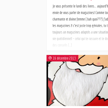
Je vous présente le lundi des livres… aujourd’hu
envie de vous parler de magazines! Comme to
charmante et divine femme ( bah quoi???) J’a
les magazines !! c’est juste trop géniales, tu 
toujours un magazines adaptés a une situatio
vie quotidienne!! – celui qui te rassure et te d
des conseils […]
16 décembre 2013