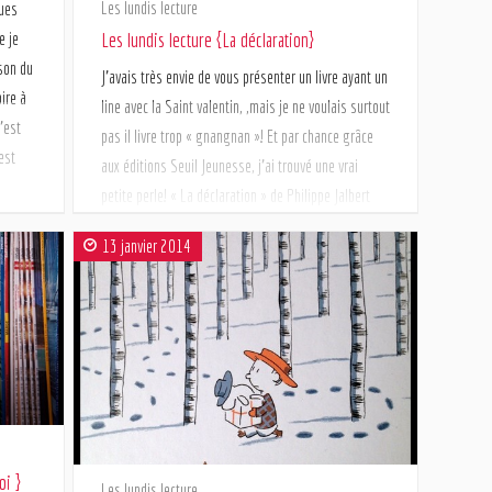
Les lundis lecture
ques
Veronica Roth Tu as aimé Hunger Games??? tu vas
Les lundis lecture {La déclaration}
e je
adoré Divergente!!! […]
son du
J’avais très envie de vous présenter un livre ayant un
ire à
line avec la Saint valentin, ,mais je ne voulais surtout
’est
pas il livre trop « gnangnan »! Et par chance grâce
est
aux éditions Seuil Jeunesse, j’ai trouvé une vrai
petite perle! « La déclaration » de Philippe Jalbert
Une jeune lapin est amoureux. Il rassemble tout son
13 janvier 2014
courage pour […]
oi }
Les lundis lecture