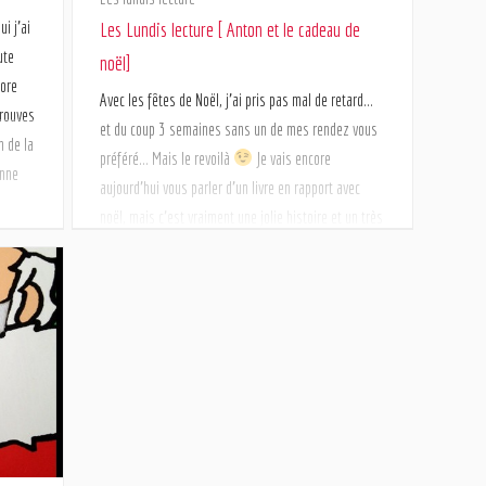
Les Lundis lecture [ Anton et le cadeau de
i j’ai
ute
noël]
dore
Avec les fêtes de Noël, j’ai pris pas mal de retard…
trouves
et du coup 3 semaines sans un de mes rendez vous
n de la
préféré… Mais le revoilà
Je vais encore
onne
aujourd’hui vous parler d’un livre en rapport avec
noël, mais c’est vraiment une jolie histoire et un très
beau livre, et il ne faut pas […]