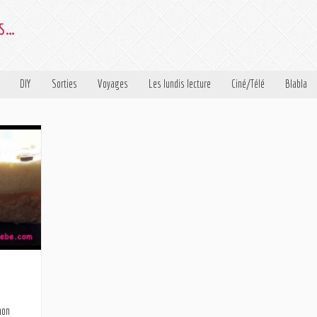
es…
DIY
Sorties
Voyages
Les lundis lecture
Ciné/Télé
Blabla
mon