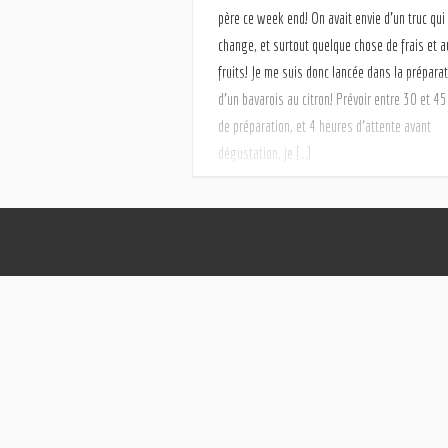
père ce week end! On avait envie d’un truc qui
change, et surtout quelque chose de frais et a
fruits! Je me suis donc lancée dans la prépara
d’un bavarois au citron! Prévoir entre 30 et 4
de préparation, et 4 heures d’attente avant
dégustation, je […]