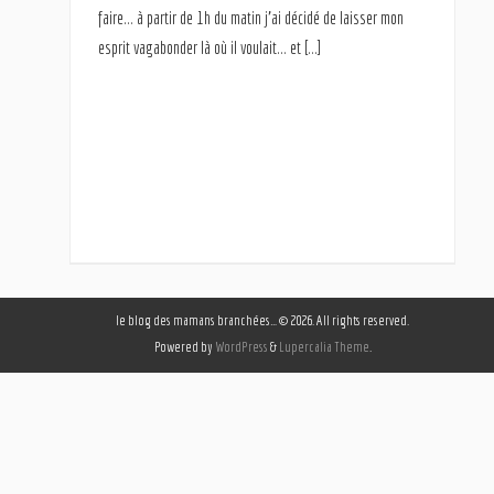
faire… à partir de 1h du matin j’ai décidé de laisser mon
esprit vagabonder là où il voulait… et […]
le blog des mamans branchées… © 2026. All rights reserved.
Powered by
WordPress
&
Lupercalia Theme
.