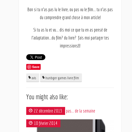
Bon si tu n’as pas lu le livre, ou pas vu le film… tu n’as pas
du comprendre grand chose à mon article!
Si tu as lu et vu… dis moi ce que tu en as pensé de
l’adaptation…du film? du livre? fais moi partager tes
impressions!!!
Save
avis
hunbger games livre film
You might also like:
22 décembre 2013
J'aime, J'aime pas… de la semaine
10 février 2014