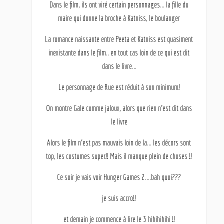
Dans le film, ils ont viré certain personnages… la fille du
maire qui donne la broche à Katniss, le boulanger
La romance naissante entre Peeta et Katniss est quasiment
inexistante dans le film.. en tout cas loin de ce qui est dit
dans le livre…
Le personnage de Rue est réduit à son minimum!
On montre Gale comme jaloux, alors que rien n’est dit dans
le livre
Alors le film n’est pas mauvais loin de la… les décors sont
top, les costumes super!! Mais il manque plein de choses !!
Ce soir je vais voir Hunger Games 2….bah quoi???
je suis accro!!
et demain je commence à lire le 3 hihihihihi !!