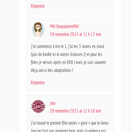
Répondre
Mél DequoijemeMél
28 novembre 2013 at 11 h 17 min
J’ai commencé à lire le 1, j’ai les 3 tomes en stock
(pas de kindle ici ni autres liseuses !) et pour les
films je verrais après en DVD ! mais je suis souvent
déçu aussi des adaptations !
Répondre
juju
28 novembre 2013 at 12 h 10 min
J’ai trouvé le premier film moins « gore » que le livres
(qui ne l’est pas vraiment hein, mais la violence est