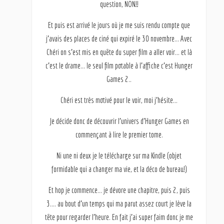
question, NON!!
Et puis est arrivé le jours où je me suis rendu compte que
j’avais des places de ciné qui expiré le 30 novembre… Avec
Chéri on s’est mis en quête du super film a aller voir… et là
c’est le drame… le seul film potable à l’affiche c’est Hunger
Games 2..
Chéri est très motivé pour le voir, moi j’hésite…
Je décide donc de découvrir l’univers d’Hunger Games en
commençant à lire le premier tome.
Ni une ni deux je le télécharge sur ma Kindle (objet
formidable qui a changer ma vie, et la déco de bureau!)
Et hop je commence… je dévore une chapitre, puis 2, puis
3…. au bout d’un temps qui ma parut assez court je lève la
tête pour regarder l’heure. En fait j’ai super faim donc je me