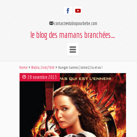
contact@dubiopourbebe.com
le blog des mamans branchées…
Home
Blabla
,
Ciné/Télé
Hunger Games ( tome1) lu et vu !
28 novembre 2013