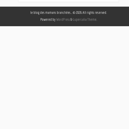
le blog des mamans branchées… © 2026. All rights reserved.
Powered by
WordPress
&
Lupercalia Theme
.