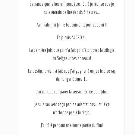
demande quelle heure il peut être.. Et là je réalise que je
suis entrain de lire depuis 3 heures…
Au finale, j’ai fini le bouquin en 1 jour et demi !!
Et je suis ACCRO !!!!
La dernière fois que ça m’a fait ça, c’était avec la trilogie
du Seigneur des anneaux!
Le destin, la vie… à fait que j’ai gagner à un jeu le blue ray
de Hunger Games 1 !
J’ai donc pu comparer la version écrite et le film!
Je suis souvent déçu par les adaptations… et là ça
n’échappe pas à la règle!
J’ai râlé pendant une bonne partie du film!