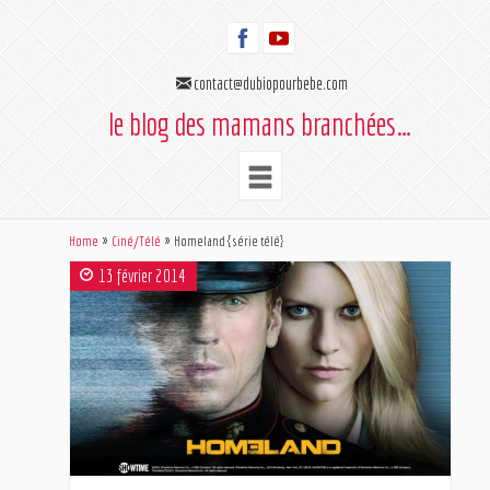
contact@dubiopourbebe.com
le blog des mamans branchées…
Home
Ciné/Télé
Homeland { série télé}
13 février 2014