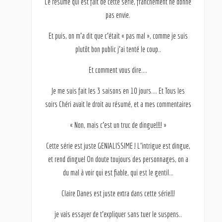
Le résumé qui est fait de cette série, franchement ne donne
pas envie.
Et puis, on m’a dit que c’était « pas mal », comme je suis
plutôt bon public j’ai tenté le coup..
Et comment vous dire….
Je me suis fait les 3 saisons en 10 jours…. Et Tous les
soirs Chéri avait le droit au résumé, et a mes commentaires
« Non, mais c’est un truc de dingue!!!! »
Cette série est juste GENIALISSIME ! L’intrigue est dingue,
et rend dingue! On doute toujours des personnages, on a
du mal à voir qui est fiable, qui est le gentil…
Claire Danes est juste extra dans cette série!!!
je vais essayer de t’expliquer sans tuer le suspens..