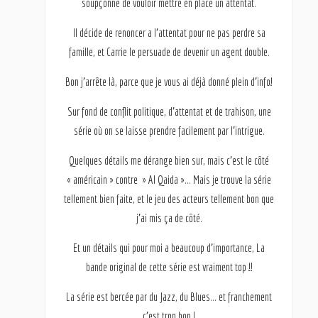
soupçonne de vouloir mettre en place un attentat.
Il décide de renoncer a l’attentat pour ne pas perdre sa
famille, et Carrie le persuade de devenir un agent double.
Bon j’arrête là, parce que je vous ai déjà donné plein d’info!
Sur fond de conflit politique, d’attentat et de trahison, une
série où on se laisse prendre facilement par l’intrigue.
Quelques détails me dérange bien sur, mais c’est le côté
« américain » contre » Al Qaida »… Mais je trouve la série
tellement bien faite, et le jeu des acteurs tellement bon que
j’ai mis ça de côté.
Et un détails qui pour moi a beaucoup d’importance, La
bande original de cette série est vraiment top !!
La série est bercée par du Jazz, du Blues… et franchement
c’est trop bon !