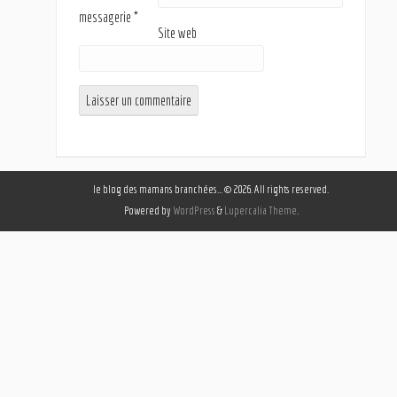
messagerie
*
Site web
le blog des mamans branchées… © 2026. All rights reserved.
Powered by
WordPress
&
Lupercalia Theme
.