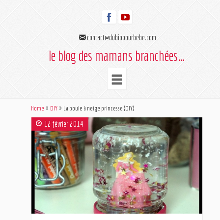
contact@dubiopourbebe.com
le blog des mamans branchées…
Home
DIY
La boule à neige princesse {DIY}
12 février 2014