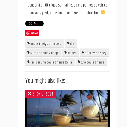
penser à un tit clique sur j’aime, ça me permet de voir ce
qui vous plait, et de continuer dans cette direction
Save
boule à neige princesse
diy
faire un boule a neige
kinder
princesse disney
realiser une boule à neige facile
tuto boule à neige
You might also like:
6 février 2014