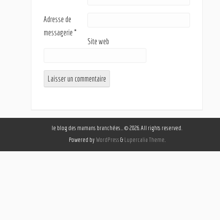
Adresse de
messagerie
*
Site web
le blog des mamans branchées… © 2026. All rights reserved.
Powered by
WordPress
&
Lupercalia Theme
.