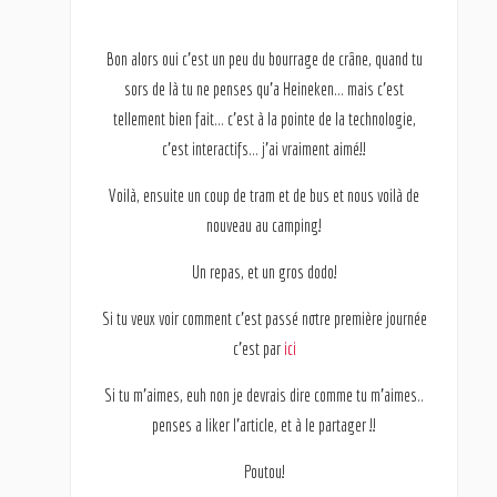
Bon alors oui c’est un peu du bourrage de crâne, quand tu
sors de là tu ne penses qu’a Heineken… mais c’est
tellement bien fait… c’est à la pointe de la technologie,
c’est interactifs… j’ai vraiment aimé!!
Voilà, ensuite un coup de tram et de bus et nous voilà de
nouveau au camping!
Un repas, et un gros dodo!
Si tu veux voir comment c’est passé notre première journée
c’est par
ici
Si tu m’aimes, euh non je devrais dire comme tu m’aimes..
penses a liker l’article, et à le partager !!
Poutou!