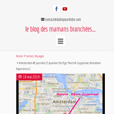
contact@dubiopourbebe.com
le blog des mamans branchées…
Home
Sorties
,
Voyages
Amsterdam # journée 2 { quartier De Pijp: Marché Cuypstraat, Heineken
Experience }
18 mai 2014