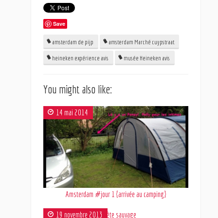
Save
amsterdam de pijp
amsterdam Marché cuypstraat
heineken expérience avis
musée Heineken avis
You might also like:
14 mai 2014
Amsterdam #jour 1 {arrivée au camping}
19 novembre 2013
Planète sauvage