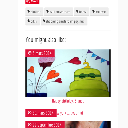
Save
blokker
haul amsterdam
hema
kruidvat
pikiti
shopping amsterdam pays bas
You might also like:
3 mars 2014
Happy birthday, 2 ans !
31 mars 2014
New york ….avec moi
22 septembre 2014