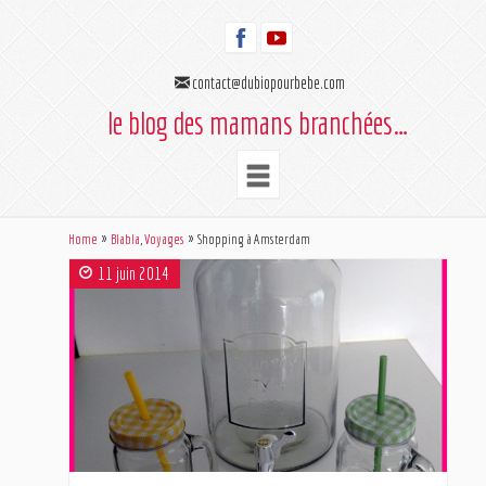
contact@dubiopourbebe.com
le blog des mamans branchées…
Home
Blabla
,
Voyages
Shopping à Amsterdam
11 juin 2014